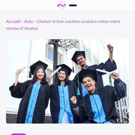
Accueil
›
Actu
›
Choisir le bon soutien scolaire selon votre
niveau d'études