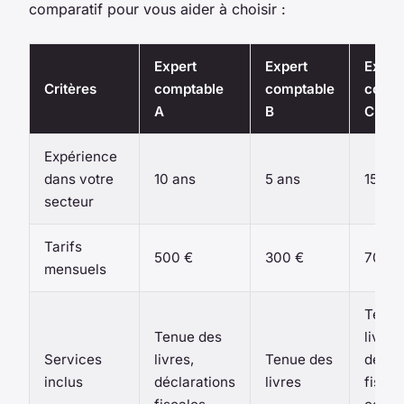
comparatif pour vous aider à choisir :
Expert
Expert
Exper
Critères
comptable
comptable
compt
A
B
C
Expérience
dans votre
10 ans
5 ans
15 an
secteur
Tarifs
500 €
300 €
700 €
mensuels
Tenue
Tenue des
livres,
Services
livres,
Tenue des
décla
inclus
déclarations
livres
fiscal