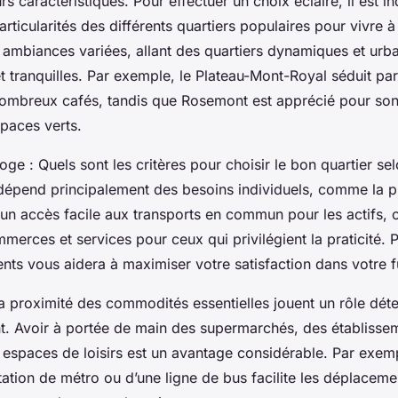
urs caractéristiques. Pour effectuer un choix éclairé, il est 
rticularités des différents quartiers populaires pour vivre 
 ambiances variées, allant des quartiers dynamiques et urb
 et tranquilles. Par exemple, le Plateau-Mont-Royal séduit p
 nombreux cafés, tandis que Rosemont est apprécié pour s
spaces verts.
roge :
Quels sont les critères pour choisir le bon quartier se
épend principalement des besoins individuels, comme la p
, un accès facile aux transports en commun pour les actifs, 
merces et services pour ceux qui privilégient la praticité. 
ts vous aidera à maximiser votre satisfaction dans votre f
 la proximité des commodités essentielles jouent un rôle dét
. Avoir à portée de main des supermarchés, des établissem
 espaces de loisirs est un avantage considérable. Par exem
tation de métro ou d’une ligne de bus facilite les déplaceme