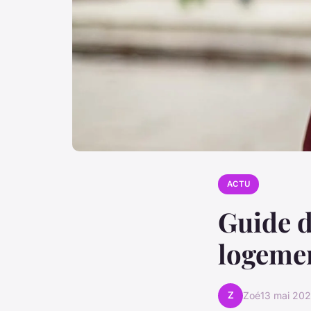
ACTU
Guide d
logeme
Z
Zoé
13 mai 20