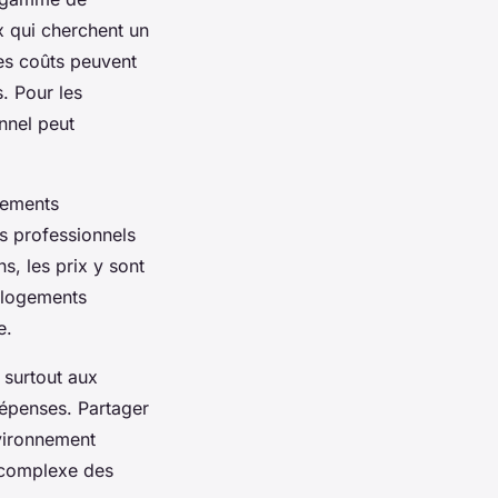
ux qui cherchent un
es coûts peuvent
s. Pour les
nnel peut
pements
es professionnels
, les prix y sont
s logements
e.
 surtout aux
dépenses. Partager
nvironnement
s complexe des