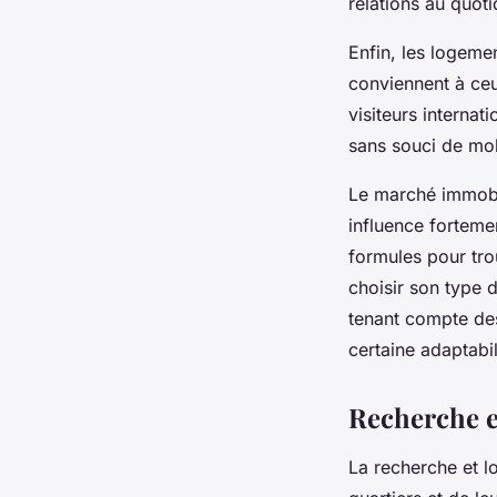
relations au quoti
Enfin, les logeme
conviennent à ceux
visiteurs internat
sans souci de mob
Le marché immobil
influence fortemen
formules pour trou
choisir son type d
tenant compte des
certaine adaptabil
Recherche e
La recherche et l