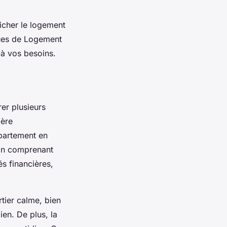
icher le logement
iques de Logement
 à vos besoins.
rer plusieurs
ière
ppartement en
 En comprenant
s financières,
rtier calme, bien
ien. De plus, la