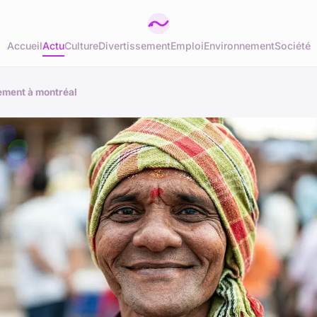
Accueil
Actu
Culture
Divertissement
Emploi
Environnement
Société
ement à montréal