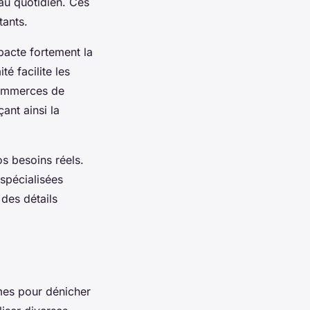
 au quotidien. Ces
tants.
pacte fortement la
é facilite les
commerces de
ant ainsi la
s besoins réels.
spécialisées
des détails
mes pour dénicher