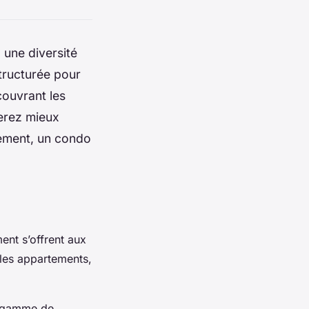
 une diversité
structurée pour
couvrant les
serez mieux
tement, un condo
ent s’offrent aux
 les appartements,
ge gamme de