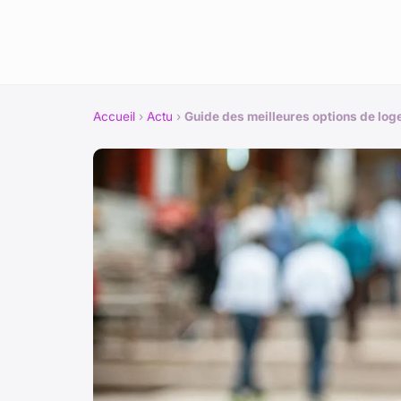
Accueil
›
Actu
›
Guide des meilleures options de log