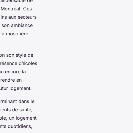
indispensable de
à Montréal. Ces
ains aux secteurs
ar son ambiance
on atmosphère
lon son style de
résence d’écoles
ou encore la
Prendre en
utur logement.
erminant dans le
ents de santé,
ple, un logement
nts quotidiens,