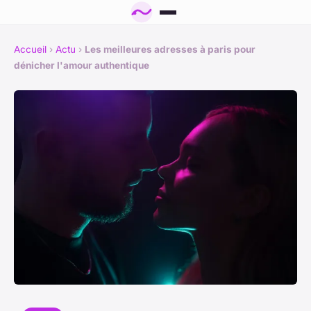
Accueil
›
Actu
›
Les meilleures adresses à paris pour
dénicher l'amour authentique