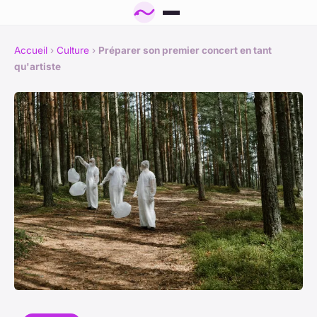
Accueil
›
Culture
›
Préparer son premier concert en tant
qu'artiste