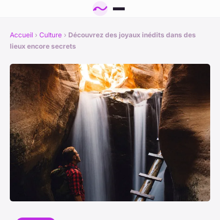
Accueil
›
Culture
›
Découvrez des joyaux inédits dans des
lieux encore secrets