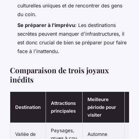
culturelles uniques et de rencontrer des gens
du coin.
Se préparer à l'imprévu
: Les destinations
secrètes peuvent manquer d'infrastructures, il
est donc crucial de bien se préparer pour faire
face à l'inattendu.
Comparaison de trois joyaux
inédits
Meilleure
Attractions
Diff
Destination
période pour
principales
d'a
visiter
Paysages,
Moy
Vallée de
Automne
grues à cou
(né