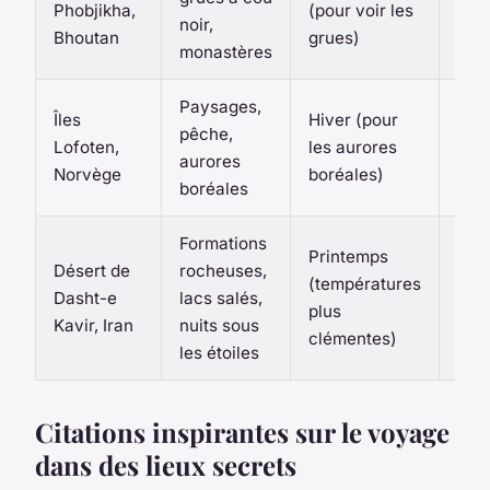
Phobjikha,
(pour voir les
noir,
un v
Bhoutan
grues)
monastères
spéc
Paysages,
Faci
Îles
Hiver (pour
pêche,
(ac
Lofoten,
les aurores
aurores
par 
Norvège
boréales)
boréales
ou r
Formations
Diff
Printemps
Désert de
rocheuses,
(né
(températures
Dasht-e
lacs salés,
un g
plus
Kavir, Iran
nuits sous
un 
clémentes)
les étoiles
ada
Citations inspirantes sur le voyage
dans des lieux secrets