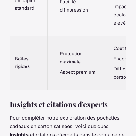
en papier
Facilité
Impact
standard
d'impression
écologiqu
élevé
Coût très 
Protection
Encombre
Boîtes
maximale
rigides
Difficulté
Aspect premium
personnal
Insights et citations d'experts
Pour compléter notre exploration des pochettes
cadeaux en carton satinées, voici quelques
insights
et
citations
d'experts dans le domaine de