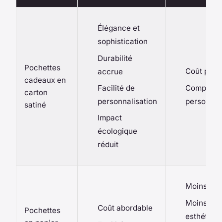
Élégance et
sophistication
Durabilité
Pochettes
Coût plus
accrue
cadeaux en
Complexit
Facilité de
carton
personnal
personnalisation
satiné
Impact
écologique
réduit
Moins dur
Moins
Coût abordable
Pochettes
esthétiqu