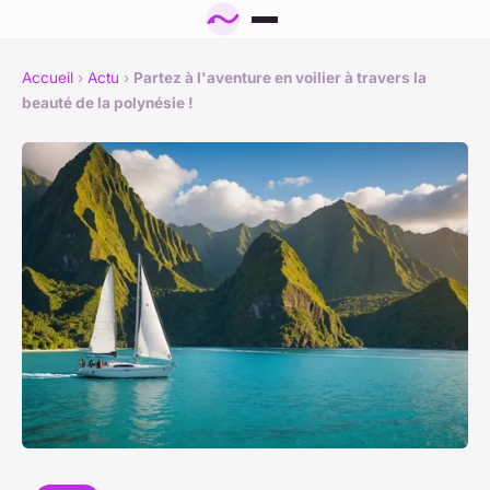
Accueil
›
Actu
›
Partez à l'aventure en voilier à travers la
beauté de la polynésie !