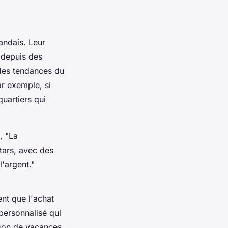
andais. Leur
 depuis des
des tendances du
ar exemple, si
quartiers qui
e,
"La
tars, avec des
l'argent."
ent que l'achat
 personnalisé qui
son de vacances,