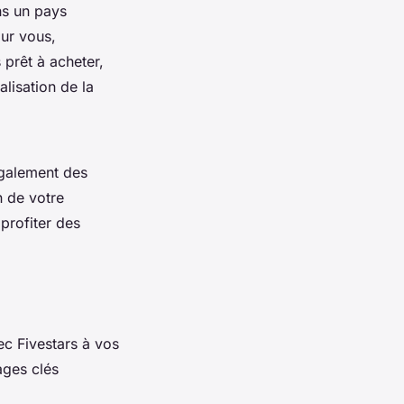
ns un pays
our vous,
 prêt à acheter,
alisation de la
également des
n de votre
profiter des
ec Fivestars à vos
ages clés