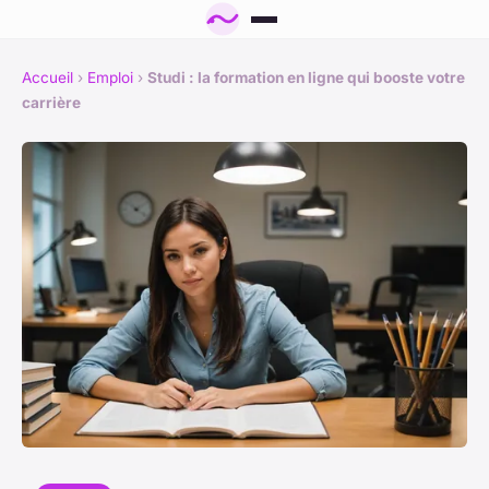
Accueil
›
Emploi
›
Studi : la formation en ligne qui booste votre
carrière