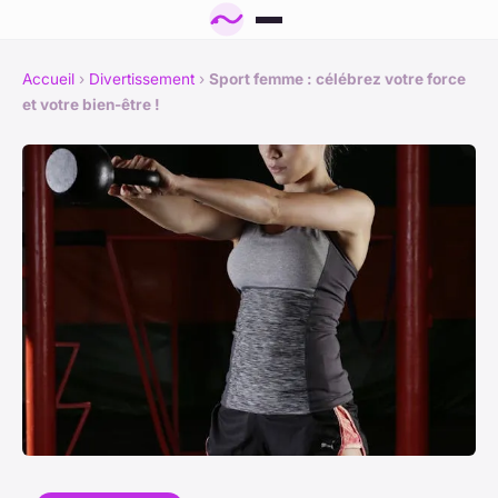
Accueil
›
Divertissement
›
Sport femme : célébrez votre force
et votre bien-être !