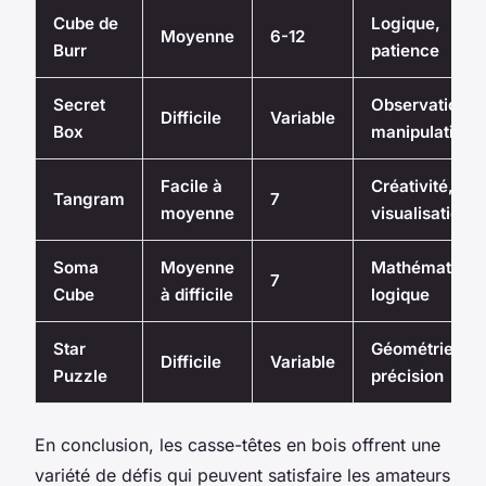
Cube de
Logique,
Moyenne
6-12
Burr
patience
Secret
Observation,
Difficile
Variable
Box
manipulation
Facile à
Créativité,
Tangram
7
moyenne
visualisation
Soma
Moyenne
Mathématique
7
Cube
à difficile
logique
Star
Géométrie,
Difficile
Variable
Puzzle
précision
En conclusion, les casse-têtes en bois offrent une
variété de défis qui peuvent satisfaire les amateurs