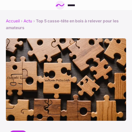
Accueil
›
Actu
›
Top 5 casse-tête en bois à relever pour les
amateurs