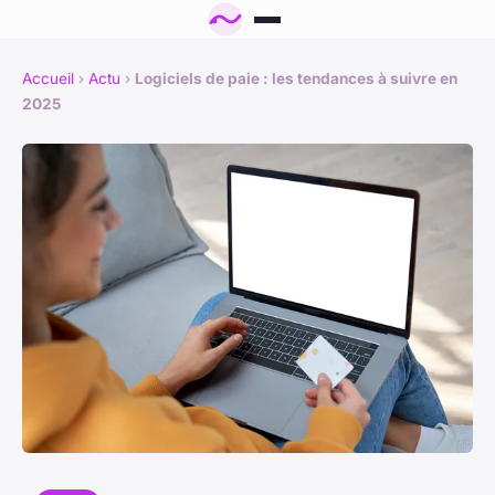
Accueil
›
Actu
›
Logiciels de paie : les tendances à suivre en
2025