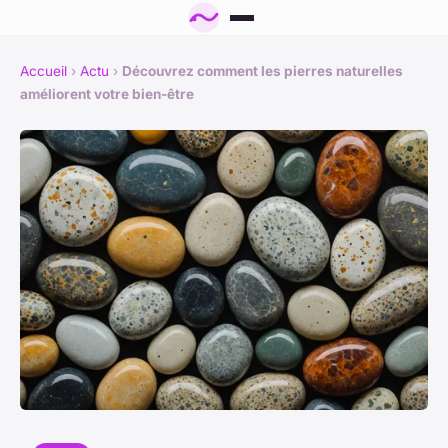
Accueil
›
Actu
›
Découvrez comment les pierres naturelles
améliorent votre bien-être