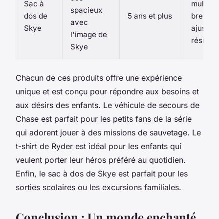
Sac à
multiple
spacieux
dos de
5 ans et plus
bretelle
avec
Skye
ajustabl
l'image de
résistan
Skye
Chacun de ces produits offre une expérience
unique et est conçu pour répondre aux besoins et
aux désirs des enfants. Le véhicule de secours de
Chase est parfait pour les petits fans de la série
qui adorent jouer à des missions de sauvetage. Le
t-shirt de Ryder est idéal pour les enfants qui
veulent porter leur héros préféré au quotidien.
Enfin, le sac à dos de Skye est parfait pour les
sorties scolaires ou les excursions familiales.
Conclusion : Un monde enchanté