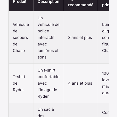
Produit
Description
recommandé
princip
Un
Véhicule
véhicule de
Lumièr
de
police
clignot
secours
interactif
3 ans et plus
sons réa
de
avec
figurine
Chase
lumières et
Chase i
sons
Un t-shirt
100% c
T-shirt
confortable
lavage 
de
avec
4 ans et plus
machine
Ryder
l'image de
durable
Ryder
Un sac à
Compar
dos