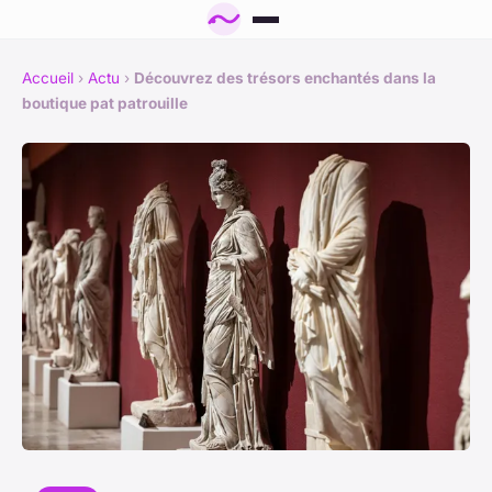
Accueil
›
Actu
›
Découvrez des trésors enchantés dans la
boutique pat patrouille